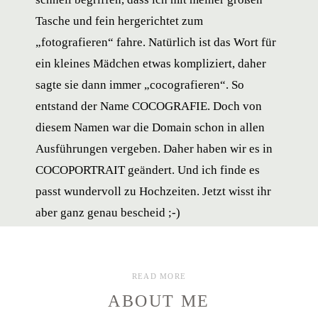
Tasche und fein hergerichtet zum
„fotografieren“ fahre. Natürlich ist das Wort für
Visagistin
ein kleines Mädchen etwas kompliziert, daher
Soll ich mir eine Visagistin leisten?
Liebe
sagte sie dann immer „cocografieren“. So
entstand der Name COCOGRAFIE. Doch von
Ladies, es ist der größte Tag in eurem
diesem Namen war die Domain schon in allen
Leben. Also JA BITTE! Denn es gehört
Ausführungen vergeben. Daher haben wir es in
einfach dazu, dass du dich in deinem
COCOPORTRAIT geändert. Und ich finde es
umwerfenden Outfit wohlfühlen kannst.
passt wundervoll zu Hochzeiten. Jetzt wisst ihr
Und dazu gehört ein schönes MakeUp und
aber ganz genau bescheid ;-)
perfekt sitzende Haare. Ich habe ganz tolle
Visagistinnen in meinem „Partner Pool“
und nenne dir gerne die Kontaktdaten.
READ MORE
ABOUT ME