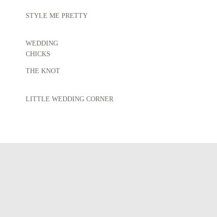
STYLE ME PRETTY
Investment
WEDDING
CHICKS
Was kostet eine Reportage?
Das hängt von
der Dauer eurer Buchung ab. Für die erste
THE KNOT
Kalkulation könnt ihr mit 320,00 Euro die
LITTLE WEDDING CORNER
Stunde rechnen. Bei Ganztages-Reportagen
oder mehrtägigen Hochzeiten erstelle ich
euch schöne Komplettpakete. Gerne auch
mit 2. Fotograf*In, Video,
Drohnenaufnahmen und alles was ihr euch
wünscht. Bei unserem gemeinsamen
Gespräch werden wir uns schöne Ideen
einfallen lassen.