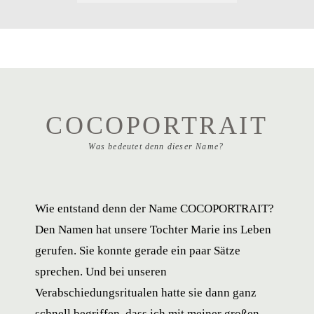
der Vorbereitung nicht dabei. Wenn die
Braut sich herrichtet, die Trauzeugen die
Nervosität bändigen, die Texte nochmals
geübt werden und die Nerven leicht
flattern. Diese Augenblicke dem Partner im
COCOPORTRAIT
Anschluss zu zeigen und die Emotionen
Was bedeutet denn dieser Name?
gemeinsam zu durchleben ist einfach
fabelhaft. Also ein klares JA für diese
Frage.
Wie entstand denn der Name COCOPORTRAIT?
Den Namen hat unsere Tochter Marie ins Leben
gerufen. Sie konnte gerade ein paar Sätze
sprechen. Und bei unseren
Verabschiedungsritualen hatte sie dann ganz
schnell begriffen, dass ich mit meiner großen