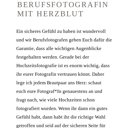
BERUFSFOTOGRAFIN
MIT HERZBLUT
Ein sicheres Gefühl zu haben ist wundervoll
und wir Berufsfotografen geben Euch dafür die
Garantie, dass alle wichtigen Augenblicke
festgehalten werden. Gerade bei der
Hochzeitsfotografie ist es enorm wichtig, dass
ihr eurer Fotografin vertrauen könnt. Daher
Planung
lege ich jedem Brautpaar ans Herz: schaut
euch eure Fotograf*In genauestens an und
In der Planungsphase werden wir
fragt nach, wie viele Hochzeiten schon
gemeinsamen die gesamte Hochzeit
fotografiert wurden. Wenn ihr dann ein gutes
besprechen. Dabei unterstütze ich euch mit
Gefühl habt, dann habt ihr die richtige Wahl
meinen ganzen Erfahrungen, Tips und
getroffen und seid auf der sicheren Seite für